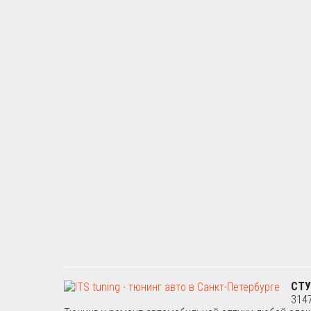
СТУ
314